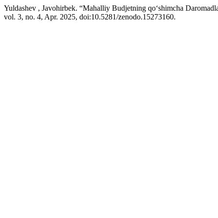
Yuldashev , Javohirbek. “Mahalliy Budjetning qo‘shimcha Daromadlari
vol. 3, no. 4, Apr. 2025, doi:10.5281/zenodo.15273160.