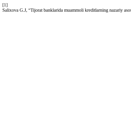
[1]
Salixova G.J, “Tijorat banklarida muammoli krеditlarning nazariy asos