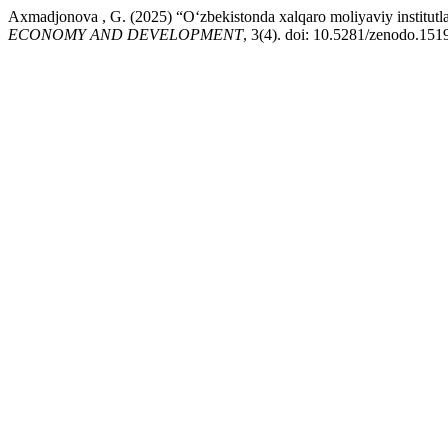
Axmadjonova , G. (2025) “Oʻzbekistonda xalqaro moliyaviy institutlarn
ECONOMY AND DEVELOPMENT
, 3(4). doi: 10.5281/zenodo.151