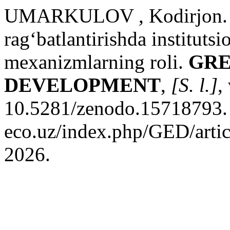
UMARKULOV , Kodirjon. Ek
rag‘batlantirishda instituts
mexanizmlarning roli.
GRE
DEVELOPMENT
,
[S. l.]
,
10.5281/zenodo.15718793. D
eco.uz/index.php/GED/artic
2026.