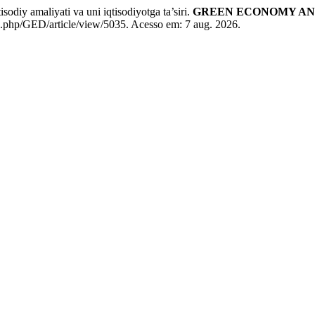
odiy amaliyati va uni iqtisodiyotga ta’siri.
GREEN ECONOMY A
x.php/GED/article/view/5035. Acesso em: 7 aug. 2026.