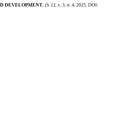
ND DEVELOPMENT
,
[S. l.]
, v. 3, n. 4, 2025. DOI: