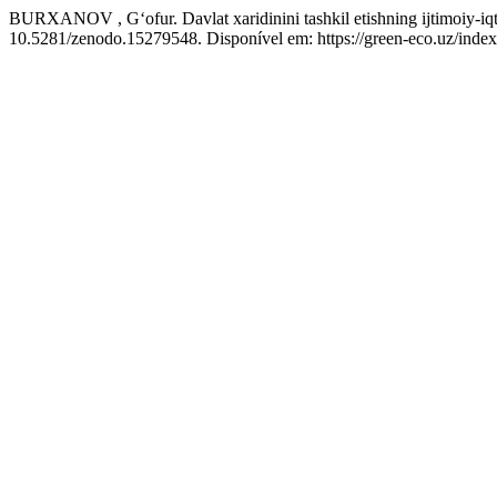
BURXANOV , G‘ofur. Davlat xaridinini tashkil etishning ijtimoiy-iqtis
10.5281/zenodo.15279548. Disponível em: https://green-eco.uz/inde