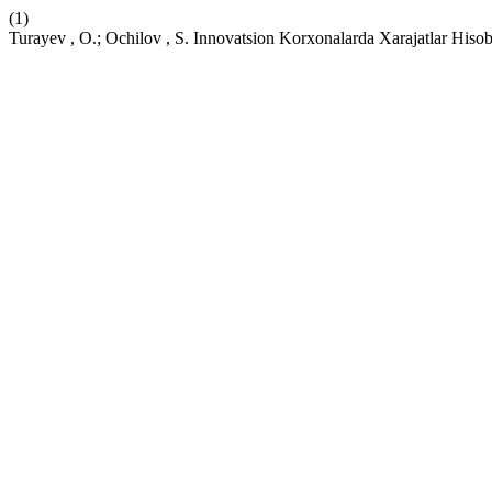
(1)
Turayev , O.; Ochilov , S. Innovatsion Korxonalarda Xarajatlar His