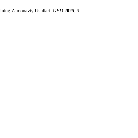
obining Zamonaviy Usullari.
GED
2025
,
3
.