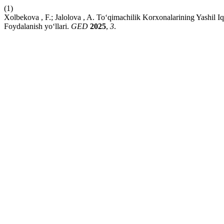
(1)
Xolbekova , F.; Jalolova , A. To‘qimachilik Korxonalarining Yashil I
Foydalanish yo‘llari.
GED
2025
,
3
.