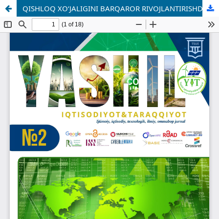
QISHLOQ XO‘JALIGINI BARQAROR RIVOJLANTIRISHDA DAVLATNING IMTIYOZLI MOLIYALASHTIRISH MYEXANIZMLARIDAN FOYDALANISHNI TAKOMILLASHTIRISH