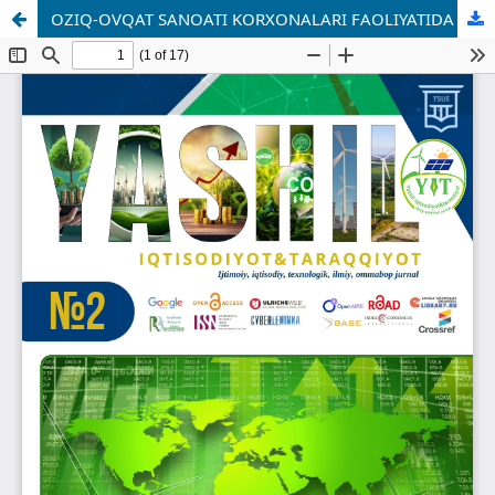
OZIQ-OVQAT SANOATI KORXONALARI FAOLIYATIDA ZAMONAVIY BOSHQARUV ASOSIDA RAQOBATBARDOSHLIKNI TA’MINLASH