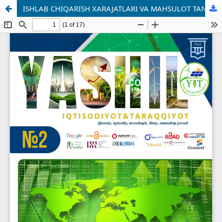
ISHLAB CHIQARISH XARAJATLARI VA MAHSULOT TANNARXINING BOSHQARUV TAHLILINI AMALGA OSHIRISH USULLARI