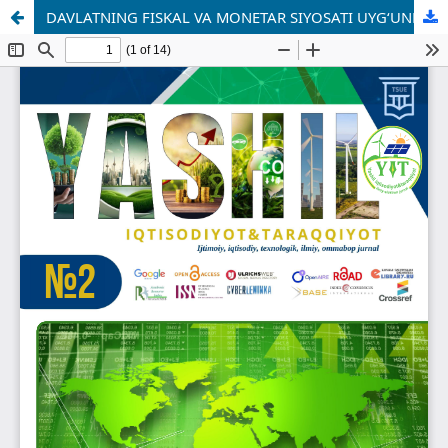
DAVLATNING FISKAL VA MONETAR SIYOSATI UYG‘UNLIGINING IQTISODIY XAVFSIZLIKKA TA’SIRINI BAHOLASH