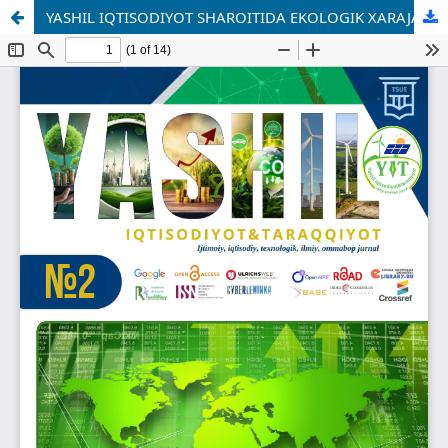
YASHIL IQTISODIYOT SHAROITIDA EKOLOGIK XARAJATLARNI BUXGALTERIYA HISOBIDA AKS ETTIRISH VA BAHOLASH