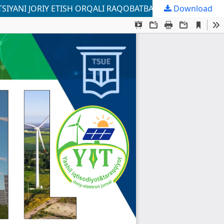
Download
QURILISH MATERIALLARI SANOATI KORXONALARINING ISHLAB CHIQARISH FAOLIYATIGA RAQAMLI TRANSFORMATSIYANI JORIY ETISH ORQALI RAQOBATBARDOSHLIKNI TA’MINLASH