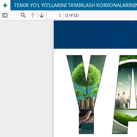
TEMIR YO‘L YO‘LLARINI TA’MIRLASH KORXONALARIN