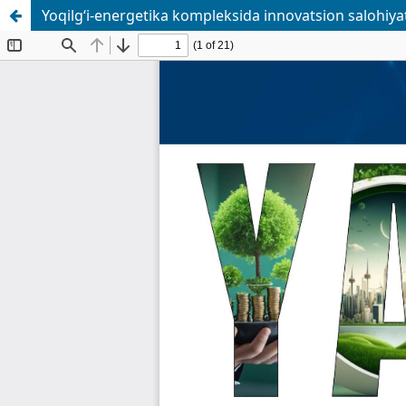
Yoqilg‘i-energetika kompleksida innovatsion salohiyat