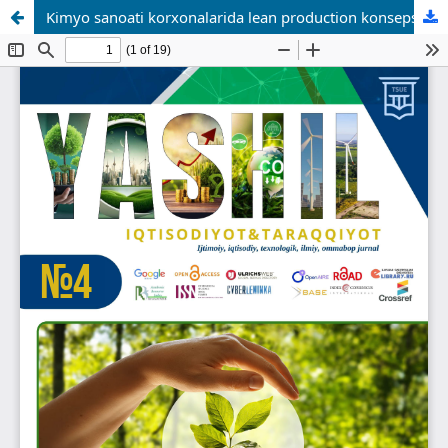
Kimyo sanoati korxonalarida lean production konsepsiyasidan foydalanish istiqbollari