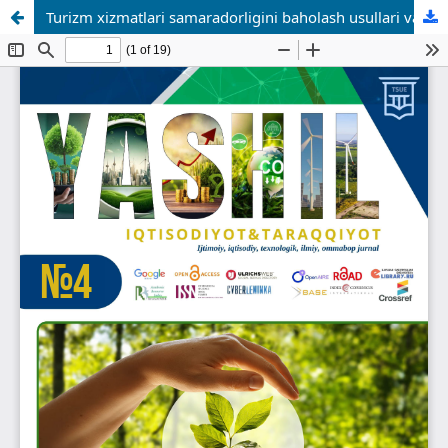
Turizm xizmatlari samaradorligini baholash usullari va vositalari tahlili