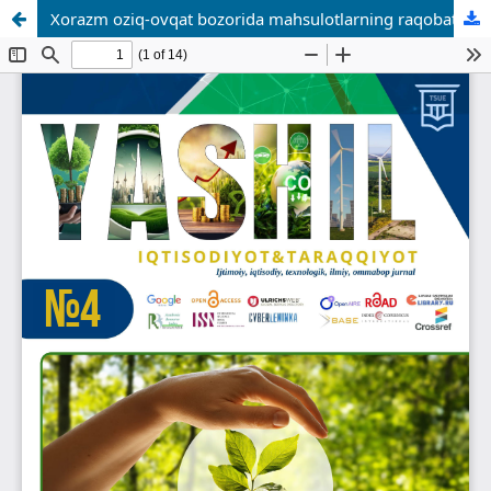
Xorazm oziq-ovqat bozorida mahsulotlarning raqobatbardoshligini oshirishda marketing faoliyatlarini baholash usullari