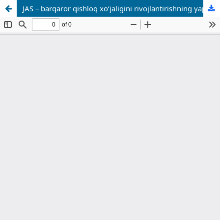
JAS – barqaror qishloq xo‘jaligini rivojlantirishning yapon modeli vositasi